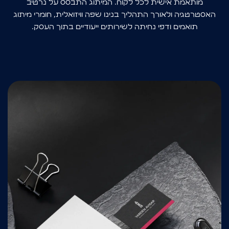
מותאמת אישית לכל לקוח. המיתוג התבסס על נרטיב
האסטרטגיה ולאורך התהליך בנינו שפה וויזואלית, חומרי מיתוג
תואמים ודפי נחיתה לשירותים ייעודיים בתוך העסק.