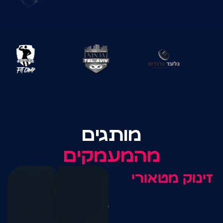
מותגים
מעמקים
י