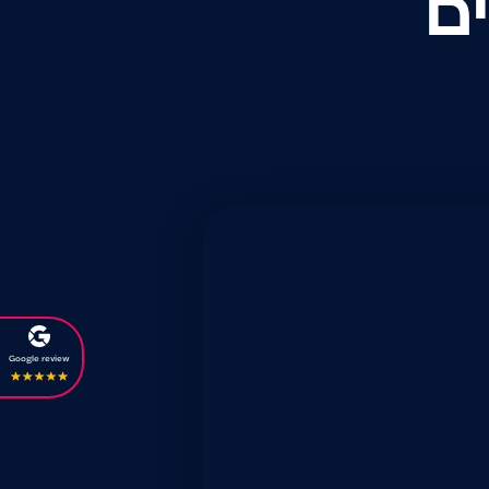
ם
Google review