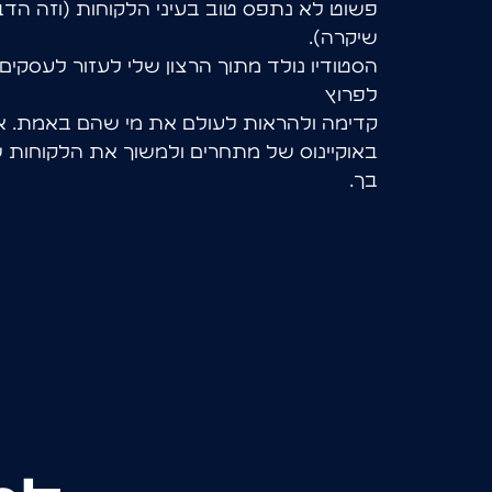
פ
ש
ו
ט
ל
א
נ
ת
פ
ס
ט
ו
ב
ב
ע
י
נ
י
ה
ל
ק
ו
ח
ו
ת
(
ו
ז
ה
ה
ד
ב
ש
י
ק
ר
ה
)
.
ה
ס
ט
ו
ד
י
ו
נ
ו
ל
ד
מ
ת
ו
ך
ה
ר
צ
ו
ן
ש
ל
י
ל
ע
ז
ו
ר
ל
ע
ס
ק
י
ם
ל
פ
ר
ו
ץ
ק
ד
י
מ
ה
ו
ל
ה
ר
א
ו
ת
ל
ע
ו
ל
ם
א
ת
מ
י
ש
ה
ם
ב
א
מ
ת
.
א
ב
א
ו
ק
י
י
נ
ו
ס
ש
ל
מ
ת
ח
ר
י
ם
ו
ל
מ
ש
ו
ך
א
ת
ה
ל
ק
ו
ח
ו
ת
ש
ב
ך
.