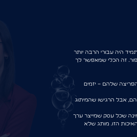
מ
י
ד
ה
י
ה
ע
ב
ו
ר
י
ה
ר
ב
ה
י
ו
ת
ר
ו
ר
.
ז
ה
ה
כ
ל
י
ש
מ
א
פ
ש
ר
ל
ך
פ
ר
י
צ
ה
ש
ל
ה
ם
–
י
ז
מ
י
ם
ה
ם
,
א
ב
ל
ה
ר
ג
י
ש
ו
ש
ה
מ
י
ת
ו
ג
י
נ
ה
ש
כ
ל
ע
ס
ק
ש
מ
י
י
צ
ר
ע
ר
ך
א
י
כ
ו
ת
ה
ז
ו
.
מ
ו
ת
ג
ש
ל
א