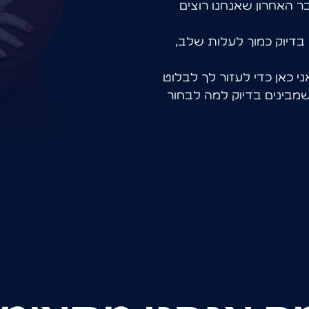
ר
ה
א
ח
ר
ו
ן
ש
א
נ
ח
נ
ו
ר
ו
צ
י
ם
ב
ד
י
ו
ק
כ
מ
ו
ך
ל
ע
ל
ו
ת
ש
ל
ב
,
נ
י
כ
א
ן
כ
ד
י
ל
ע
ז
ו
ר
ל
ך
ל
ב
ל
ו
ט
מ
ב
י
נ
י
ם
ב
ד
י
ו
ק
ל
מ
ה
ל
ב
ח
ו
ר