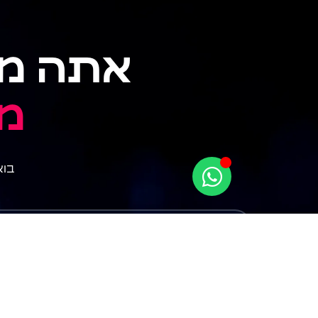
אתה מו
מ
בוא