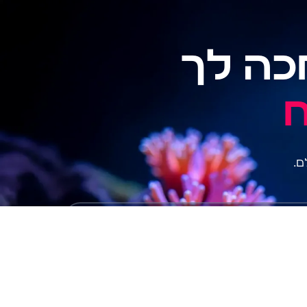
כה לך
ם.